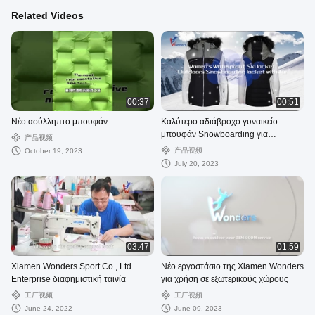
Related Videos
00:37
00:51
Νέο ασύλληπτο μπουφάν
Καλύτερο αδιάβροχο γυναικείο
μπουφάν Snowboarding για
产品视频
εξωτερικούς χώρους με γούνα
产品视频
October 19, 2023
July 20, 2023
03:47
01:59
Xiamen Wonders Sport Co., Ltd
Νέο εργοστάσιο της Xiamen Wonders
Enterprise διαφημιστική ταινία
για χρήση σε εξωτερικούς χώρους
工厂视频
工厂视频
June 24, 2022
June 09, 2023