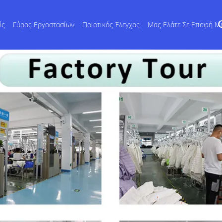
ίς
Γύρος Εργοστασίων
Ποιοτικός Έλεγχος
Μας Ελάτε Σε Επαφή Μ