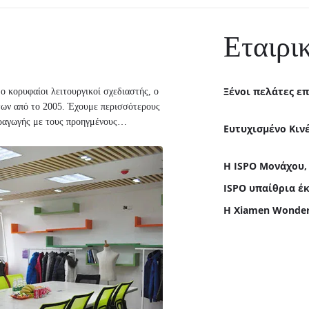
Εταιρι
Ξένοι πελάτες ε
ο κορυφαίοι λειτουργικοί σχεδιαστής, ο
των από το 2005. Έχουμε περισσότερους
ραγωγής με τους προηγμένους
Ευτυχισμένο Κιν
ουργικών ενδυμάτων ήταν
oenix...
Η ISPO Μονάχου, 
ISPO υπαίθρια έ
Η Xiamen Wonder