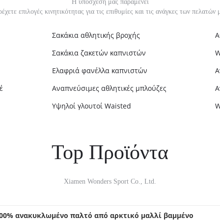
Η υπόσχεσή μας παραμένει
έχετε επιλογές κινητικότητας για τις επιθυμίες και τις ανάγκες των πελατών 
Σακάκια αθλητικής βροχής
Α
Σακάκια ζακετών καπνιστών
W
Ελαφριά φανέλλα καπνιστών
Α
μέσης
Αναπνεύσιμες αθλητικές μπλούζες
Α
Υψηλοί γλουτοί Waisted
W
Top Προϊόντα
Xiamen Wonders Sport Co., Ltd.
100% ανακυκλωμένο παλτό από αρκτικό μαλλί βαμμένο