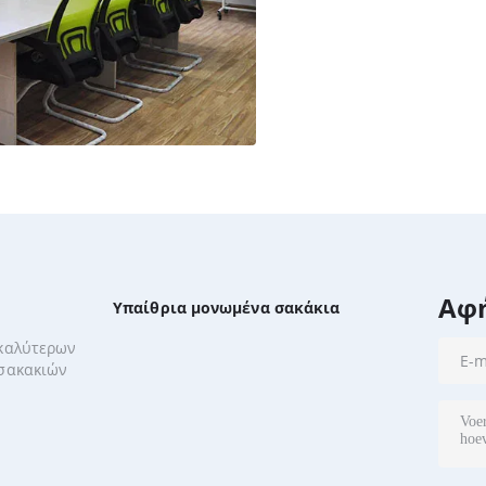
Αφ
Υπαίθρια μονωμένα σακάκια
 καλύτερων
 σακακιών