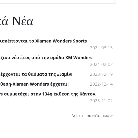
κά Νέα
πισκέπτονται το Xiamen Wonders Sports
2024-03-15
έζικο νέο έτος από την ομάδα XM Wonders.
2024-02-02
έρχονται τα θαύματα της Ξιαμίν!
2023-12-19
κθεση-Xiamen Wonders έρχεται!
2022-12-14
s συμμετέχει στην 134η έκθεση της Κάντον.
2023-11-02
Δείτε περισσότερων >