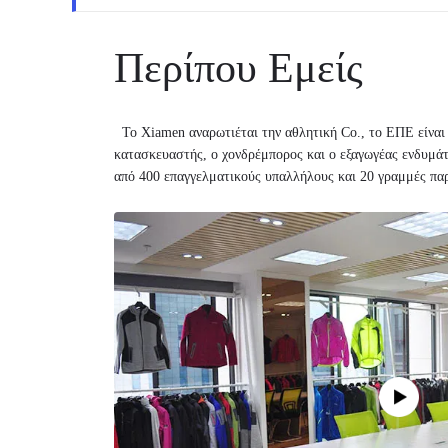
Περίπου Εμείς
Το Xiamen αναρωτιέται την αθλητική Co., το ΕΠΕ είναι 
κατασκευαστής, ο χονδρέμπορος και ο εξαγωγέας ενδυμά
από 400 επαγγελματικούς υπαλλήλους και 20 γραμμές πα
εξοπλισμούς. Περισσότερες από 20 σειρές 500 είδη λειτ
κατασκευασμένων στους παγκόσμιους πελάτες, όπως ο Ph