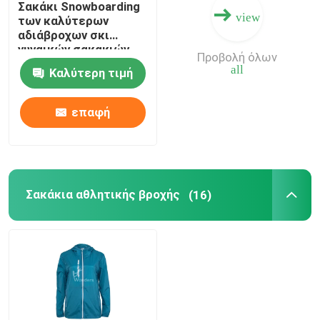
Σακάκι Snowboarding
view
των καλύτερων
Αναπνεύσιμες αθλητικές μπλούζες
αδιάβροχων σκι
γυναικών σακακιών
Προβολή όλων
υπαίθρια με τη γούνα
all
Καλύτερη τιμή
Αναπνεύσιμα πουκάμισα πόλο
επαφή
Μπλούζες Hoodies πουλόβερ
Υψηλοί γλουτοί Waisted
Σακάκια αθλητικής βροχής
(16)
Windproof εσώρουχα πεζοπορίας