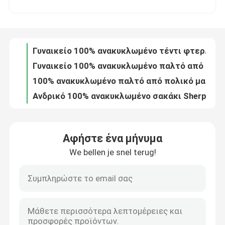
Γυναικείο 100% ανακυκλωμένο παλτό από αρκτικό μαλλί βαμμένο
100% ανακυκλωμένο παλτό από πολικό μαλλί για γυναίκες, ελαφρύ
Γύρος εργοστασίων
Ανδρικό 100% ανακυκλωμένο σακάκι Sherpa Fleece Υβριδικό Σχεδιασμό
Μεγάλο μανίκια ανδρών 100% Τεριλένιο πουκάμισο αναπνευστικό προσαρμοσμένο
Ποιοτικός έλεγχος
Ανδρικά 100% Corduroy Bonded Teddy Fleece Soft Shell Shirt Ανακυκλωμένο βαμμένο
Μακρύ μανίκι αντρικό κουστούμι πουλόβερ με κλωστή
Μας ελάτε σε επαφή με
Άνδρες 1/4 Ζιπ Πουλόβερ Hoodie Sweatshirts με Drawcord
Γυναικεία 100% ανακυκλωμένο πολυεστέρα αθλητικό μπουφάν βροχής αντηλιακό
Ζητήστε ένα απόσπασμα
Υβριδικά παντελόνια για τρέξιμο
Αφήστε ένα μήνυμα
Χαλαρό πουλόβερ με κουκούλα πουλόβερ με κολάρο για καθημερινές δουλειές
We bellen je snel terug!
Σακάκια αθλητικών σκι
Γυναικεία 100% ανακυκλωμένο αρκτικό φλιτζάνι σακάκι αδιάβροχο αναπνευστικό
Αειφόρος Γυναικείο Arctic Fleece Jacket 100% ανακυκλωμένο υλικό για καθημερινή χρήση
Γυναικεία μανίκια 100% ανακυκλωμένο παλτό από αρκτικό μαλλί για εξωτερικές δραστηριότητες
Σακάκια αθλητικής βροχής
Κλασικό ανδρικό και γυναικείο αθλητικό αλεξίπτωτο
Άνδρες Αθλητικά Polo Shirt Αναπνευστικό Γρήγορο ιδρώτα Λάπελ κολάρο Μισό μανίκι
Αθλητισμός κάτω από τα σακάκια