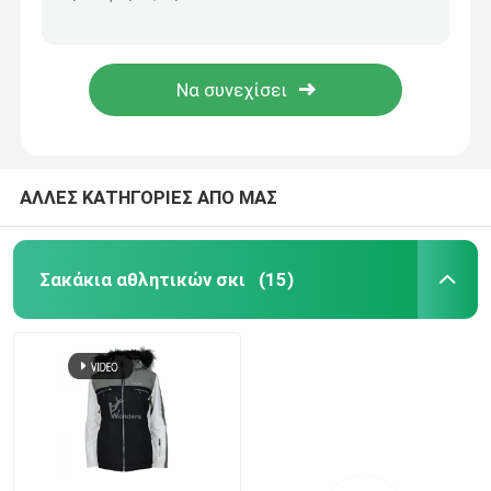
ΤΡΑΒΑΣΤΙΚΟΥΣ ΤΡΑΒΑΣΤΙΚΟΥΣ ΤΡΑΒΑΣΤΙΚΟΥΣ ΤΡΑΒΑΣΤΙΚΟΥΣ ΤΡΑΒΑΣΤΙΚΟΥΣ Γρήγορα στεγνές Ελαστικές αναπνευστικές
Γυναικείο 100% ανακυκλωμένο τέντι φτερό σακάκι
Υπαίθρια μονωμένα σακάκια
Γυναικείο 100% ανακυκλωμένο παλτό από αρκτικό μαλλί βαμμένο
100% ανακυκλωμένο παλτό από πολικό μαλλί για γυναίκες, ελαφρύ
Σακάκια ζακετών καπνιστών
Windproof σακάκια Softshell
ΑΛΛΕΣ ΚΑΤΗΓΟΡΙΕΣ ΑΠΟ ΜΑΣ
Σακάκι κυνηγιού κάλυψης
Σακάκια αθλητικών σκι
(15)
Ελαφριά φανέλλα καπνιστών
Αναπνεύσιμο σακάκι δεράτων
Υψηλές αθλητικές περικνημίδες μέσης