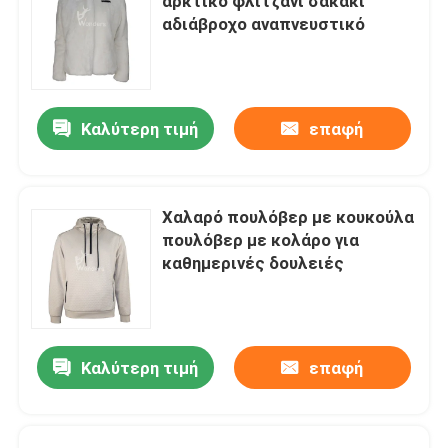
αρκτικό φλιτζάνι σακάκι
αδιάβροχο αναπνευστικό
Καλύτερη τιμή
επαφή
Χαλαρό πουλόβερ με κουκούλα
πουλόβερ με κολάρο για
καθημερινές δουλειές
Καλύτερη τιμή
επαφή