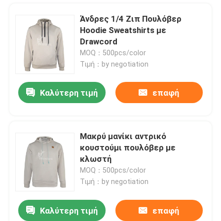
Άνδρες 1/4 Ζιπ Πουλόβερ
Hoodie Sweatshirts με
Drawcord
MOQ：500pcs/color
Τιμή：by negotiation
Καλύτερη τιμή
επαφή
Μακρύ μανίκι αντρικό
κουστούμι πουλόβερ με
Σπίτι
κλωστή
MOQ：500pcs/color
Τιμή：by negotiation
Προϊόντα
Καλύτερη τιμή
επαφή
Γυναικείο 100% ανακυκλωμένο τέντι φτερό σακάκι
Περίπου εμείς