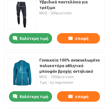
Υβριδικά παντελόνια για
τρέξιμο
MOQ：500pcs/color
Καλύτερη τιμή
επαφή
Γυναικεία 100% ανακυκλωμένο
πολυεστέρα αθλητικό
μπουφάν βροχής αντηλιακό
MOQ：1000pcs/color
Τιμή：by negotiation
Καλύτερη τιμή
επαφή