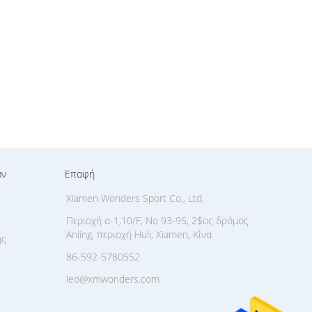
ων
Επαφή
Xiamen Wonders Sport Co., Ltd.
Περιοχή α-1,10/F, Νο 93-95, 2$ος δρόμος
Anling, περιοχή Huli, Xiamen, Κίνα
ής
86-592-5780552
leo@xmwonders.com