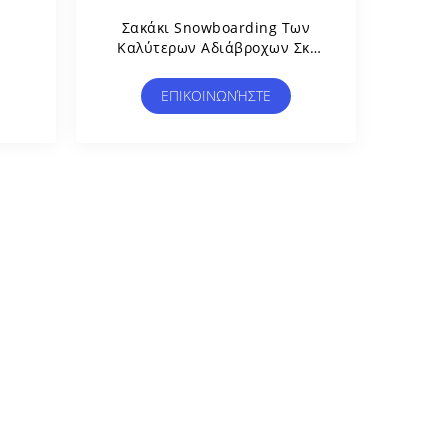
Σακάκι Snowboarding Των
Καλύτερων Αδιάβροχων Σκι
Γυναικών Σακακιών Υπαίθρια
Με Τη Γούνα
ΕΠΙΚΟΙΝΩΝΉΣΤΕ