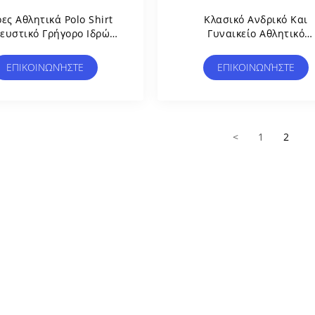
ες Αθλητικά Polo Shirt
Κλασικό Ανδρικό Και
ευστικό Γρήγορο Ιδρώτα
Γυναικείο Αθλητικό
λ Κολάρο Μισό Μανίκι
Αλεξίπτωτο
ΕΠΙΚΟΙΝΩΝΉΣΤΕ
ΕΠΙΚΟΙΝΩΝΉΣΤΕ
<
1
2