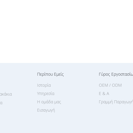
Περίπου Εμείς
Γύρος Εργοστασί
Ιστορία
OEM / ODM
Υπηρεσία
Ε & Α
ακάκια
Η ομάδα μας
Γραμμή Παραγωγ
ια
Εισαγωγή