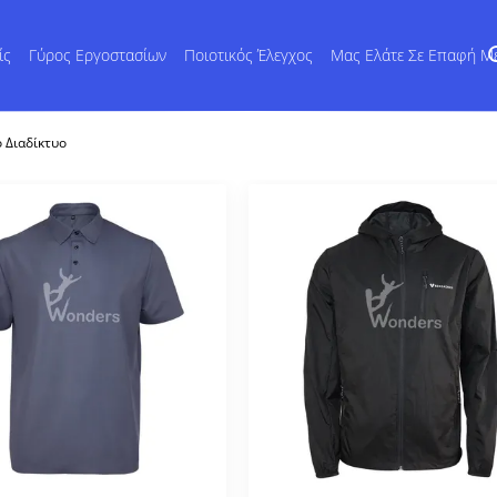
ίς
Γύρος Εργοστασίων
Ποιοτικός Έλεγχος
Μας Ελάτε Σε Επαφή Μ
ο Διαδίκτυο