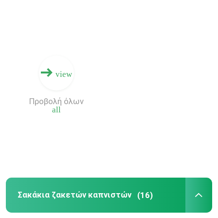
Υπαίθρια μονωμένα σακάκια
Σακάκια ζακετών καπνιστών
view
Windproof σακάκια Softshell
Προβολή όλων
all
Σακάκι κυνηγιού κάλυψης
Ελαφριά φανέλλα καπνιστών
Αναπνεύσιμο σακάκι δεράτων
Σακάκια ζακετών καπνιστών
(16)
Υψηλές αθλητικές περικνημίδες μέσης